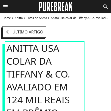
menu
search
Home
Anitta
Fotos de Anitta
Anitta usa colar da Tiffany & Co. avaliado em 124 mil reais em prêmio - Foto
arrow_left
ÚLTIMO ARTIGO
ANITTA USA
COLAR DA
TIFFANY & CO.
AVALIADO EM
124 MIL REAIS