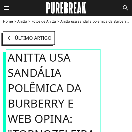
menu
search
Home
Anitta
Fotos de Anitta
Anitta usa sandália polêmica da Burberry e web opina: "tornozeleira eletrônica" - Foto
arrow_left
ÚLTIMO ARTIGO
ANITTA USA
SANDÁLIA
POLÊMICA DA
BURBERRY E
WEB OPINA: