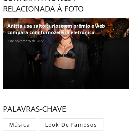
RELACIONADA À FOTO
Anitta usa salto curioso em prêmio e web
compara com tornozeleira eletrônica
3 de novembro de 2022
PALAVRAS-CHAVE
Música
Look De Famosos