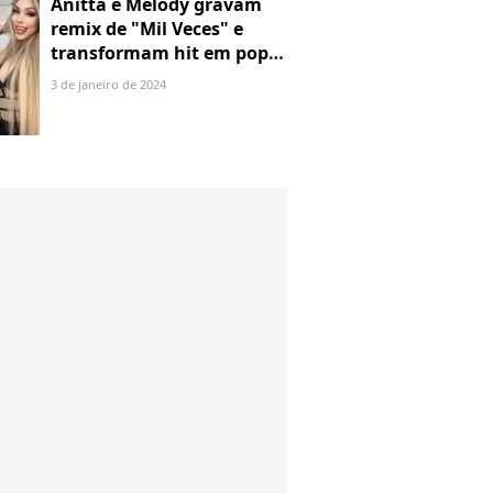
Anitta e Melody gravam
remix de "Mil Veces" e
transformam hit em pop
com piseiro. Ouça trecho!
3 de janeiro de 2024