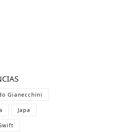
NCIAS
do Gianecchini
a
Japa
Swift