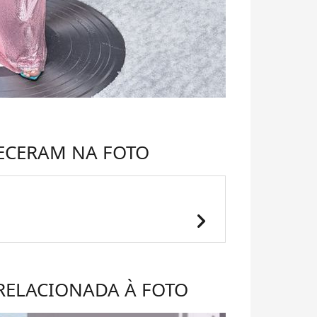
ECERAM NA FOTO
chevron_right
 RELACIONADA À FOTO