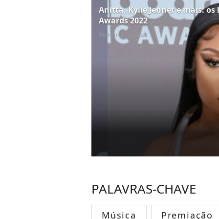
Anitta, Kylie Jenner e mais: o
Awards 2022
16 de maio de 2022
PALAVRAS-CHAVE
Música
Premiação