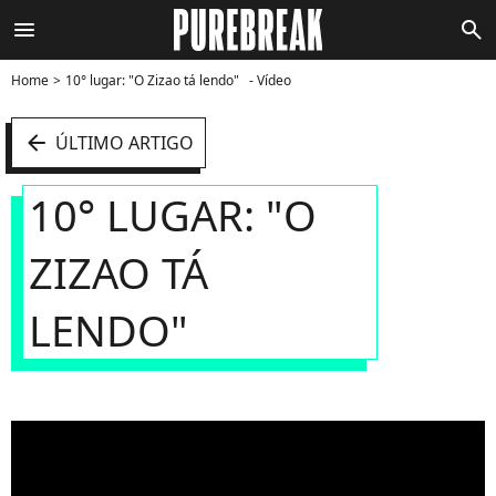
menu
search
Home
10° lugar: "O Zizao tá lendo" - Vídeo
arrow_left
ÚLTIMO ARTIGO
10° LUGAR: "O
ZIZAO TÁ
LENDO"