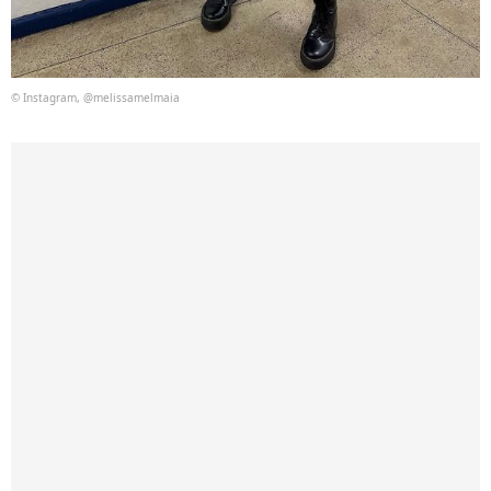
© Instagram, @melissamelmaia