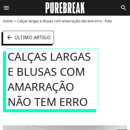
menu
search
Home
Calças largas e blusas com amarração não tem erro - Foto
arrow_left
ÚLTIMO ARTIGO
CALÇAS LARGAS
E BLUSAS COM
AMARRAÇÃO
NÃO TEM ERRO