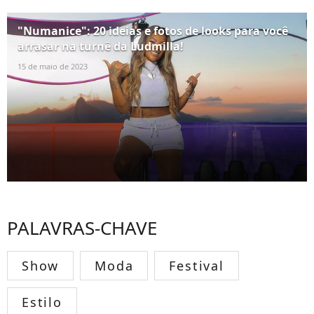
"Numanice": 20 ideias e fotos de looks para você
arrasar na turnê da Ludmilla!
15 de maio de 2023
PALAVRAS-CHAVE
Show
Moda
Festival
Estilo