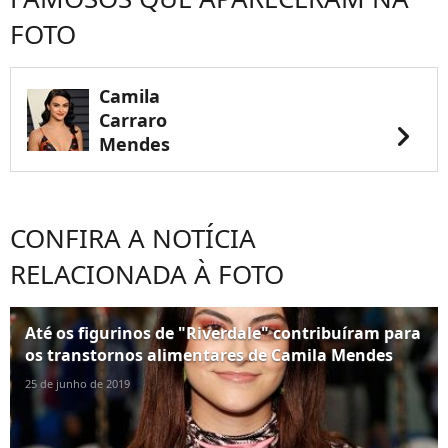
FOTO
Camila
Carraro
chevron_right
Mendes
CONFIRA A NOTÍCIA
RELACIONADA À FOTO
Até os figurinos de "Riverdale" contribuíram para
os transtornos alimentares de Camila Mendes
25 de junho de 2019