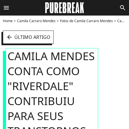
menu
search
Home
Camila Carraro Mendes
Fotos de Camila Carraro Mendes
Camila Mendes conta como "Riverdale" contribuiu para seus transtornos alimentares - Foto
arrow_left
ÚLTIMO ARTIGO
CAMILA MENDES
CONTA COMO
"RIVERDALE"
CONTRIBUIU
PARA SEUS