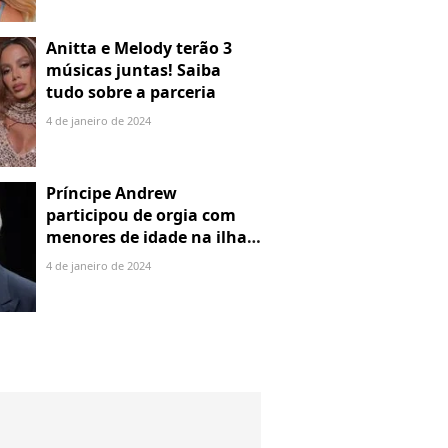
Anitta e Melody terão 3
músicas juntas! Saiba
tudo sobre a parceria
4 de janeiro de 2024
Príncipe Andrew
participou de orgia com
menores de idade na ilha
de Jeffrey Epstein, chefe de
4 de janeiro de 2024
rede de tráfico sexual