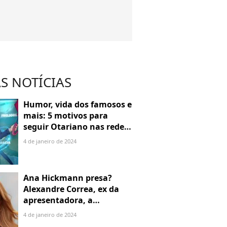
S NOTÍCIAS
Humor, vida dos famosos e
mais: 5 motivos para
seguir Otariano nas redes
sociais
4 de janeiro de 2024
Ana Hickmann presa?
Alexandre Correa, ex da
apresentadora, a
denuncia por alienação
4 de janeiro de 2024
parental