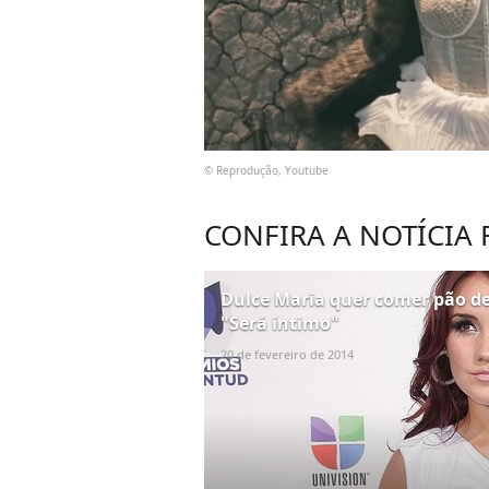
© Reprodução, Youtube
CONFIRA A NOTÍCIA
Dulce Maria quer comer pão de 
"Será íntimo"
20 de fevereiro de 2014