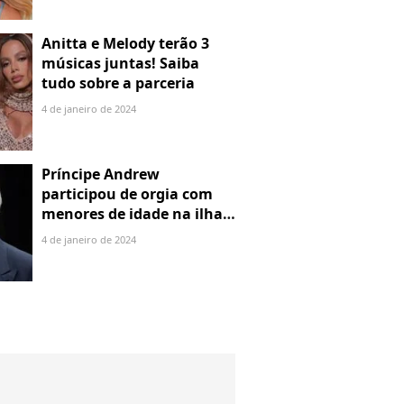
Anitta e Melody terão 3
músicas juntas! Saiba
tudo sobre a parceria
4 de janeiro de 2024
Príncipe Andrew
participou de orgia com
menores de idade na ilha
de Jeffrey Epstein, chefe de
4 de janeiro de 2024
rede de tráfico sexual