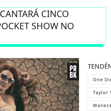
 CANTARÁ CINCO
POCKET SHOW NO
TENDÊ
One Di
Taylor 
Wanes