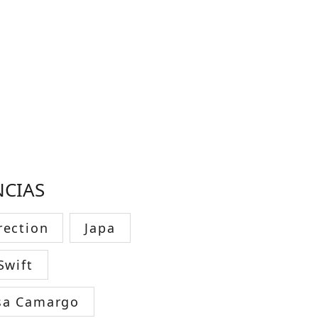
NCIAS
rection
Japa
Swift
sa Camargo