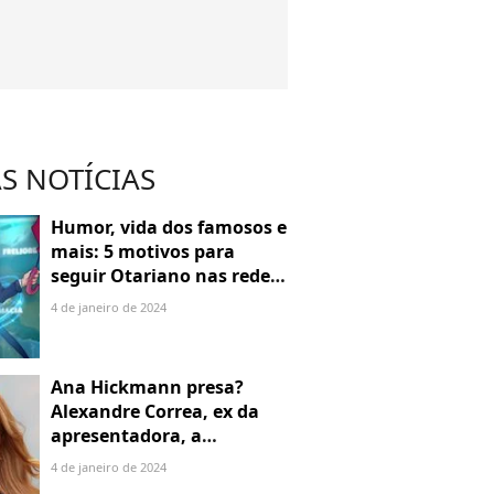
S NOTÍCIAS
Humor, vida dos famosos e
mais: 5 motivos para
seguir Otariano nas redes
sociais
4 de janeiro de 2024
Ana Hickmann presa?
Alexandre Correa, ex da
apresentadora, a
denuncia por alienação
4 de janeiro de 2024
parental