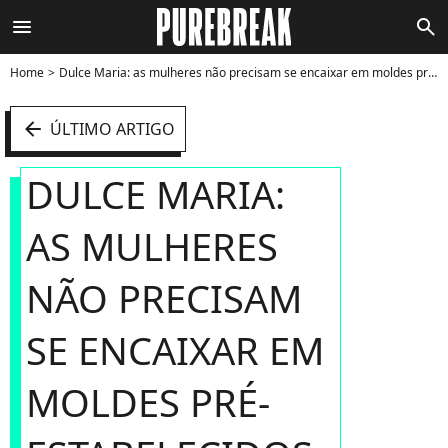
menu
search
Home
Dulce Maria: as mulheres não precisam se encaixar em moldes pré-estabelecidos para serem valiosas e belas, tampouco para terem reconhecimento - Foto
arrow_left
ÚLTIMO ARTIGO
DULCE MARIA:
AS MULHERES
NÃO PRECISAM
SE ENCAIXAR EM
MOLDES PRÉ-