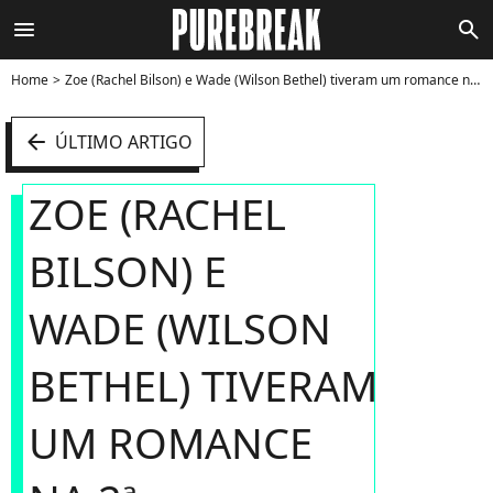
menu
search
Home
Zoe (Rachel Bilson) e Wade (Wilson Bethel) tiveram um romance na 2ª temporada de "Hart of Dixie" - Foto
arrow_left
ÚLTIMO ARTIGO
ZOE (RACHEL
BILSON) E
WADE (WILSON
BETHEL) TIVERAM
UM ROMANCE