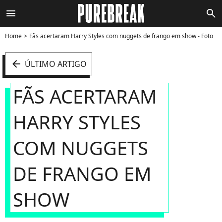
menu
search
Home
Fãs acertaram Harry Styles com nuggets de frango em show - Foto
arrow_left
ÚLTIMO ARTIGO
FÃS ACERTARAM
HARRY STYLES
COM NUGGETS
DE FRANGO EM
SHOW