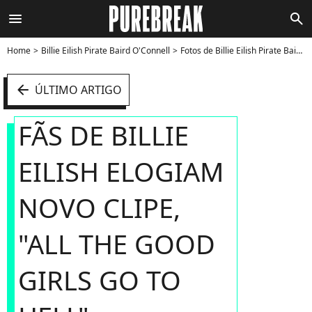
menu
search
Home
Billie Eilish Pirate Baird O'Connell
Fotos de Billie Eilish Pirate Baird O'Connell
arrow_left
ÚLTIMO ARTIGO
FÃS DE BILLIE
EILISH ELOGIAM
NOVO CLIPE,
"ALL THE GOOD
GIRLS GO TO