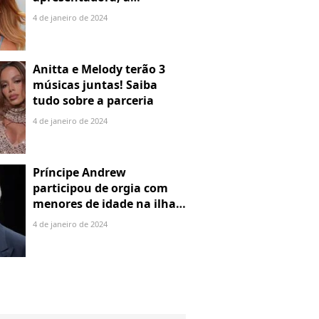
denuncia por alienação
4 de janeiro de 2024
parental
Anitta e Melody terão 3
músicas juntas! Saiba
tudo sobre a parceria
4 de janeiro de 2024
Príncipe Andrew
participou de orgia com
menores de idade na ilha
de Jeffrey Epstein, chefe de
4 de janeiro de 2024
rede de tráfico sexual