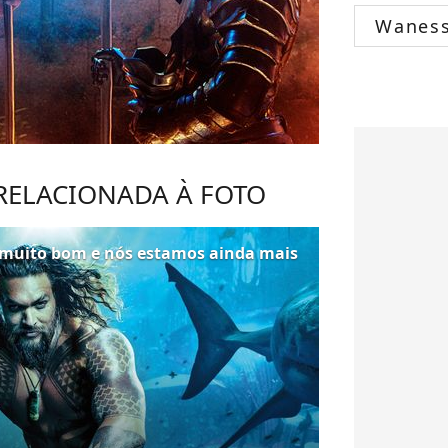
Wanes
 RELACIONADA À FOTO
muito bom e nós estamos ainda mais
a