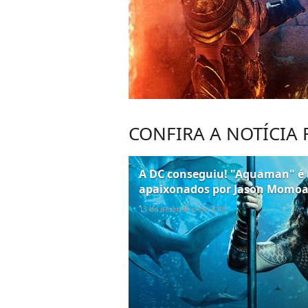
CONFIRA A NOTÍCIA
A DC conseguiu! "Aquaman" é 
apaixonados por Jason Momo
13 de dezembro de 2018