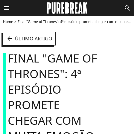
menu
search
Home
Final "Game of Thrones": 4ª episódio promete chegar com muita emoção, afirma Kit Harington - Foto
arrow_left
ÚLTIMO ARTIGO
FINAL "GAME OF
THRONES": 4ª
EPISÓDIO
PROMETE
CHEGAR COM