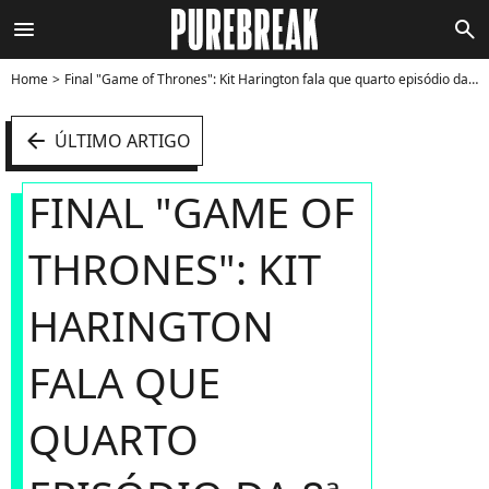
menu
search
Home
Final "Game of Thrones": Kit Harington fala que quarto episódio da 8ª temporada será um dos melhores - Foto
arrow_left
ÚLTIMO ARTIGO
FINAL "GAME OF
THRONES": KIT
HARINGTON
FALA QUE
QUARTO