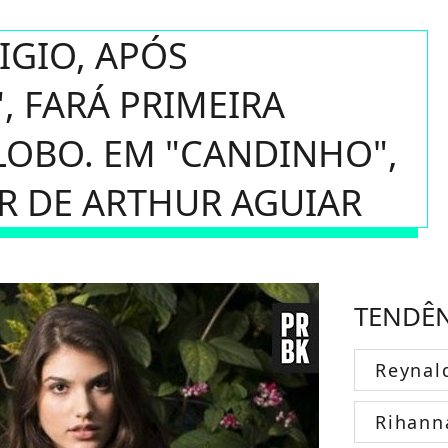
IGIO, APÓS
", FARÁ PRIMEIRA
LOBO. EM "CANDINHO",
AR DE ARTHUR AGUIAR
TENDÊ
Reynal
Rihann