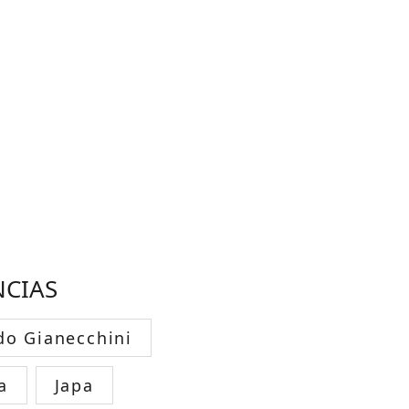
NCIAS
do Gianecchini
a
Japa