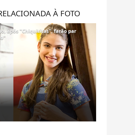
 RELACIONADA À FOTO
o, após "Chiquititas", farão par
ho"