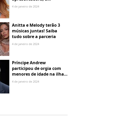
denuncia por alienação
4 de janeiro de 2024
parental
Anitta e Melody terão 3
músicas juntas! Saiba
tudo sobre a parceria
4 de janeiro de 2024
Príncipe Andrew
participou de orgia com
menores de idade na ilha
de Jeffrey Epstein, chefe de
4 de janeiro de 2024
rede de tráfico sexual