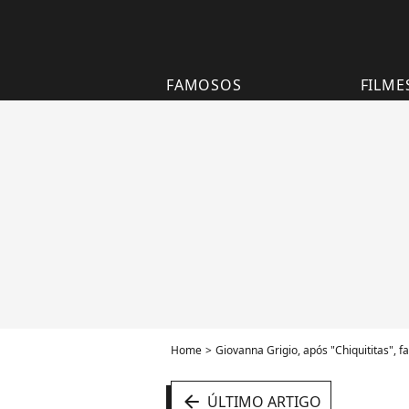
FAMOSOS
FILME
Home
Giovanna Grigio, após "Chiquititas", f
arrow_left
ÚLTIMO ARTIGO