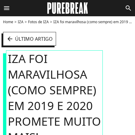
menu
search
Home
IZA
Fotos de IZA
IZA foi maravilhosa (como sempre) em 2019 e 2020 promete muito mais! - Foto
arrow_left
ÚLTIMO ARTIGO
IZA FOI
MARAVILHOSA
(COMO SEMPRE)
EM 2019 E 2020
PROMETE MUITO