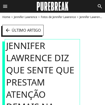
menu
search
Home
Jennifer Lawrence
Fotos de Jennifer Lawrence
Jennifer Lawrence diz que sente que prestam atenção demais na atriz - Foto
arrow_left
ÚLTIMO ARTIGO
JENNIFER
LAWRENCE DIZ
QUE SENTE QUE
PRESTAM
ATENÇÃO