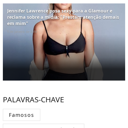
Jennifer Lawrence posa sexy para a Glamour e
reclama sobre a mídia: "Prestam atenção demais
em mim"
5 de janeiro de 2016
PALAVRAS-CHAVE
Famosos