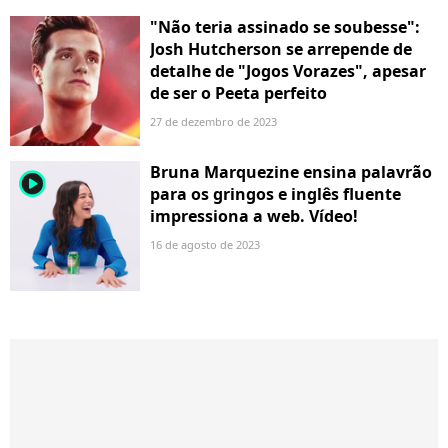
"Não teria assinado se soubesse":
Josh Hutcherson se arrepende de
detalhe de "Jogos Vorazes", apesar
de ser o Peeta perfeito
27 de dezembro de 2023
Bruna Marquezine ensina palavrão
player2
para os gringos e inglês fluente
impressiona a web. Vídeo!
16 de agosto de 2023