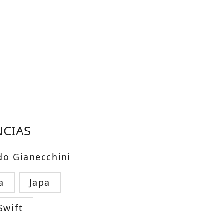
NCIAS
do Gianecchini
a
Japa
Swift