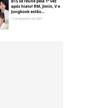
BTS se reúne pela 1ª vez
após hiato! RM, Jimin, V e
Jungkook estão
oficialmente com cabeça
11 de dezembro de 2023
raspada. Veja!