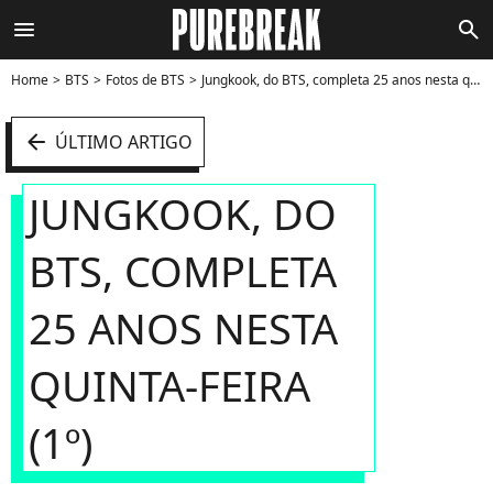
menu
search
Home
BTS
Fotos de BTS
Jungkook, do BTS, completa 25 anos nesta quinta-feira (1º) - Foto
arrow_left
ÚLTIMO ARTIGO
JUNGKOOK, DO
BTS, COMPLETA
25 ANOS NESTA
QUINTA-FEIRA
(1º)