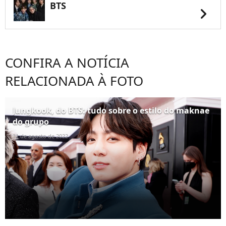
BTS
chevron_right
CONFIRA A NOTÍCIA
RELACIONADA À FOTO
Jungkook, do BTS: tudo sobre o estilo do maknae
do grupo
31 de agosto de 2022