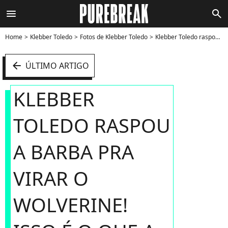
menu
search
Home
Klebber Toledo
Fotos de Klebber Toledo
Klebber Toledo raspou a barba pra virar o Wolverine! Isso é o que a gente chama de dedicação, né? - Foto
arrow_left
ÚLTIMO ARTIGO
KLEBBER
TOLEDO RASPOU
A BARBA PRA
VIRAR O
WOLVERINE!