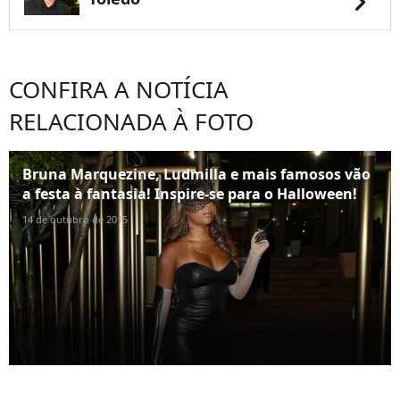
chevron_right
CONFIRA A NOTÍCIA
RELACIONADA À FOTO
Bruna Marquezine, Ludmilla e mais famosos vão
a festa à fantasia! Inspire-se para o Halloween!
14 de outubro de 2015