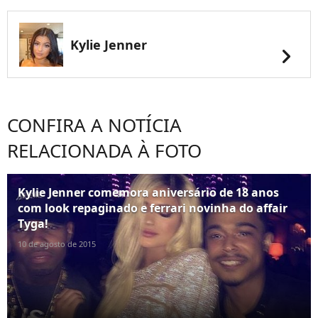
Kylie Jenner
chevron_right
CONFIRA A NOTÍCIA
RELACIONADA À FOTO
Kylie Jenner comemora aniversário de 18 anos
com look repaginado e ferrari novinha do affair
Tyga!
10 de agosto de 2015