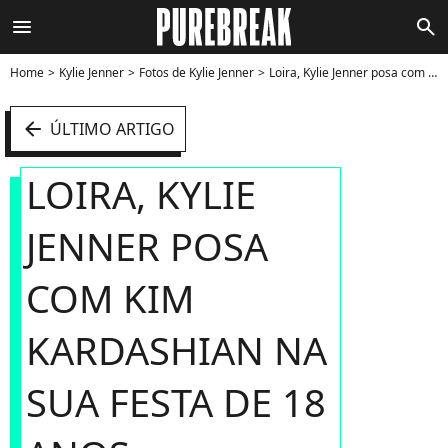
menu
search
Home
Kylie Jenner
Fotos de Kylie Jenner
Loira, Kylie Jenner posa com Kim Kardashian na sua festa de 18 anos - Foto
arrow_left
ÚLTIMO ARTIGO
LOIRA, KYLIE
JENNER POSA
COM KIM
KARDASHIAN NA
SUA FESTA DE 18