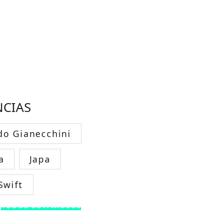
NCIAS
do Gianecchini
a
Japa
Swift
TODOS OS FAMOSOS