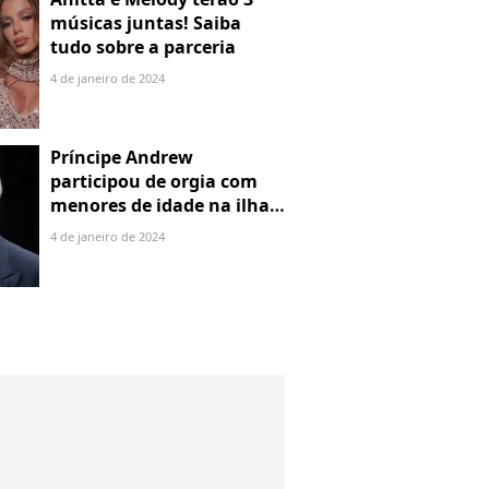
músicas juntas! Saiba
tudo sobre a parceria
4 de janeiro de 2024
Príncipe Andrew
participou de orgia com
menores de idade na ilha
de Jeffrey Epstein, chefe de
4 de janeiro de 2024
rede de tráfico sexual