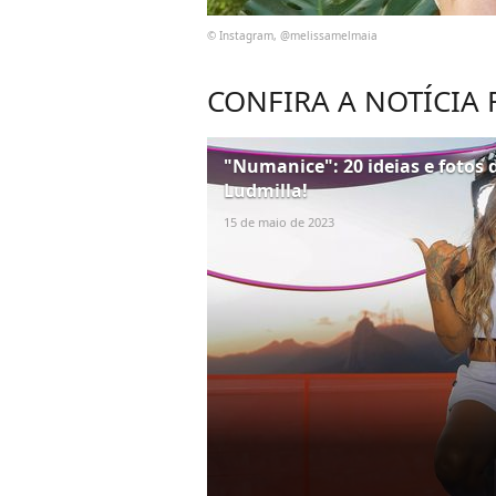
© Instagram, @melissamelmaia
CONFIRA A NOTÍCIA
"Numanice": 20 ideias e fotos 
Ludmilla!
15 de maio de 2023