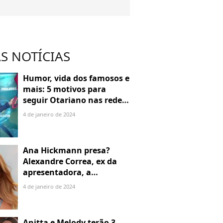
S NOTÍCIAS
Humor, vida dos famosos e
mais: 5 motivos para
seguir Otariano nas redes
sociais
4 de janeiro de 2024
Ana Hickmann presa?
Alexandre Correa, ex da
apresentadora, a
denuncia por alienação
4 de janeiro de 2024
parental
Anitta e Melody terão 3