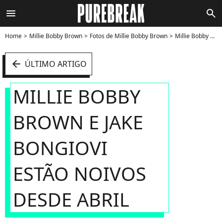
menu
search
Home
Millie Bobby Brown
Fotos de Millie Bobby Brown
Millie Bobby Brown e Jake Bongiovi estão noivos desde abril - Foto
arrow_left
ÚLTIMO ARTIGO
MILLIE BOBBY
BROWN E JAKE
BONGIOVI
ESTÃO NOIVOS
DESDE ABRIL