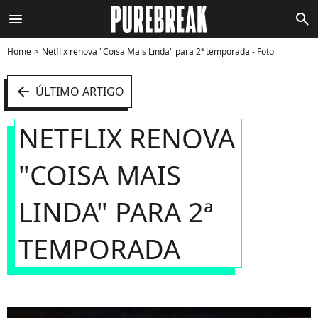
menu
search
Home
Netflix renova "Coisa Mais Linda" para 2ª temporada - Foto
arrow_left
ÚLTIMO ARTIGO
NETFLIX RENOVA
"COISA MAIS
LINDA" PARA 2ª
TEMPORADA