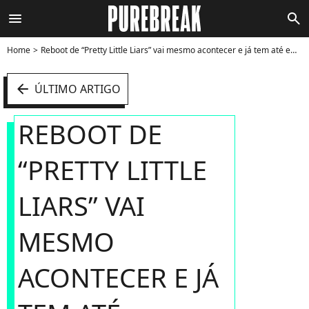
menu
search
Home
Reboot de “Pretty Little Liars” vai mesmo acontecer e já tem até emissora responsável - Foto
arrow_left
ÚLTIMO ARTIGO
REBOOT DE
“PRETTY LITTLE
LIARS” VAI
MESMO
ACONTECER E JÁ