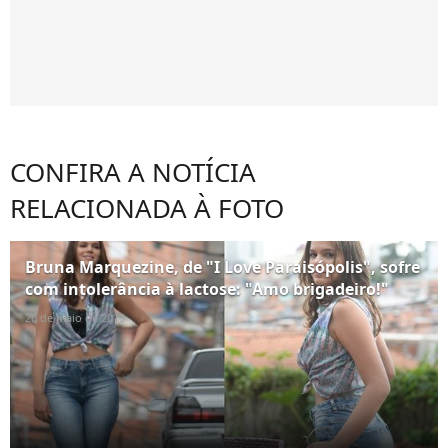
CONFIRA A NOTÍCIA
RELACIONADA À FOTO
Bruna Marquezine, de "I Love Paraisópolis", sofre
com intolerância à lactose: "Amo brigadeiro!"
26 de maio de 2015