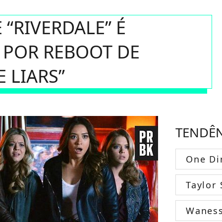
 “RIVERDALE” É
 POR REBOOT DE
E LIARS”
TENDÊ
One Di
Taylor 
Wanes