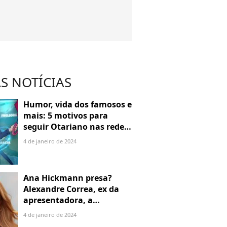
S NOTÍCIAS
Humor, vida dos famosos e
mais: 5 motivos para
seguir Otariano nas redes
sociais
4 de janeiro de 2024
Ana Hickmann presa?
Alexandre Correa, ex da
apresentadora, a
denuncia por alienação
4 de janeiro de 2024
parental