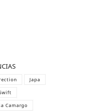
NCIAS
rection
Japa
Swift
sa Camargo