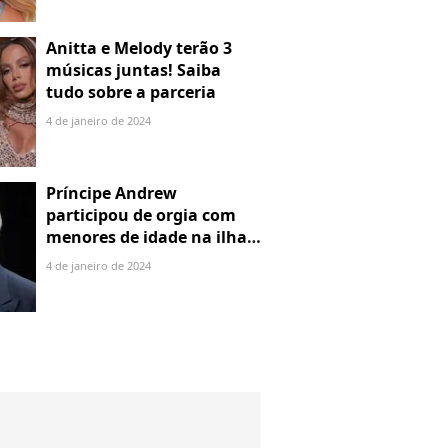
Anitta e Melody terão 3
músicas juntas! Saiba
tudo sobre a parceria
4 de janeiro de 2024
Príncipe Andrew
participou de orgia com
menores de idade na ilha
de Jeffrey Epstein, chefe de
4 de janeiro de 2024
rede de tráfico sexual