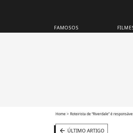
FAMOSOS
FILME
Home
Roteirista de “Riverdale” é responsável 
arrow_left
ÚLTIMO ARTIGO