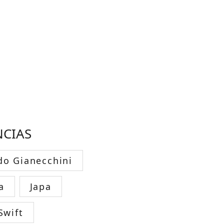
NCIAS
do Gianecchini
a
Japa
Swift