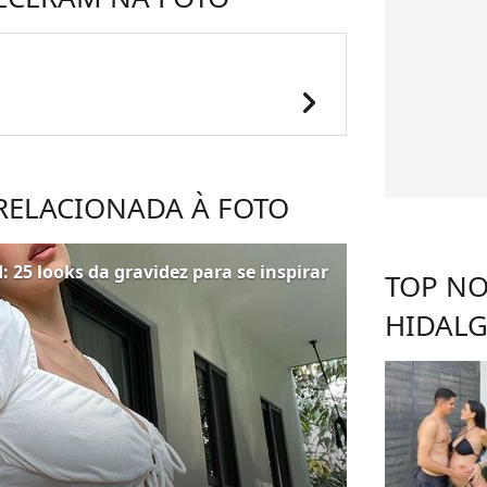
chevron_right
 RELACIONADA À FOTO
 25 looks da gravidez para se inspirar
TOP NO
HIDAL