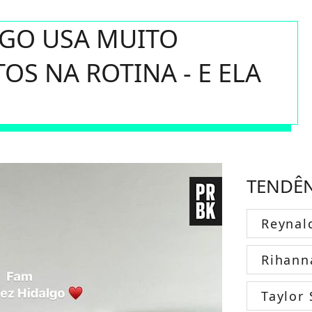
LGO USA MUITO
OS NA ROTINA - E ELA
TENDÊ
Reynal
Rihann
Taylor 