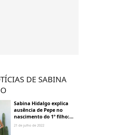
TÍCIAS DE SABINA
GO
Sabina Hidalgo explica
ausência de Pepe no
nascimento do 1º filho:
"Peço respeito"
21 de julho de 2022