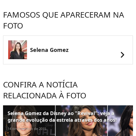
FAMOSOS QUE APARECERAM NA
FOTO
Selena Gomez
chevron_right
CONFIRA A NOTÍCIA
RELACIONADA À FOTO
Selena Gomez da Disney ao "Revival": veja a
grande evolução da estrela através dos anos!
14 de dezembro de 2015