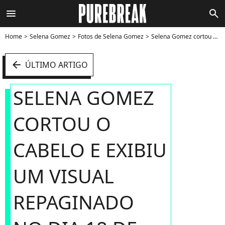
menu
search
Home
Selena Gomez
Fotos de Selena Gomez
Selena Gomez cortou o cabelo e exibiu um visual repaginado no dia 18 de outubro de 2010, no lançamento do álbum "A Year Without Rain" - Foto
arrow_left
ÚLTIMO ARTIGO
SELENA GOMEZ
CORTOU O
CABELO E EXIBIU
UM VISUAL
REPAGINADO