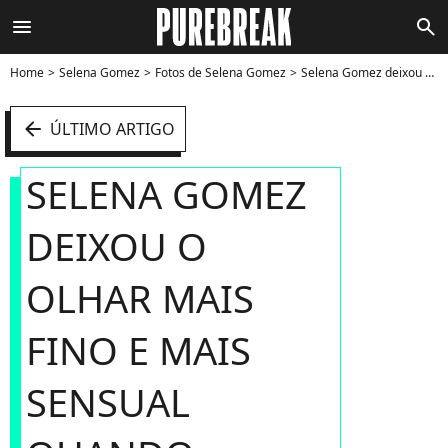
menu
search
Home
Selena Gomez
Fotos de Selena Gomez
Selena Gomez deixou o olhar mais fino e mais sensual quando resolveu puxar a sombra - Foto
arrow_left
ÚLTIMO ARTIGO
SELENA GOMEZ
DEIXOU O
OLHAR MAIS
FINO E MAIS
SENSUAL