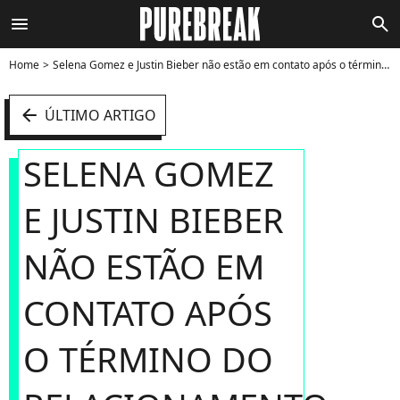
menu
search
Home
Selena Gomez e Justin Bieber não estão em contato após o término do relacionamento, diz fonte do E! News - Foto
arrow_left
ÚLTIMO ARTIGO
SELENA GOMEZ
E JUSTIN BIEBER
NÃO ESTÃO EM
CONTATO APÓS
O TÉRMINO DO