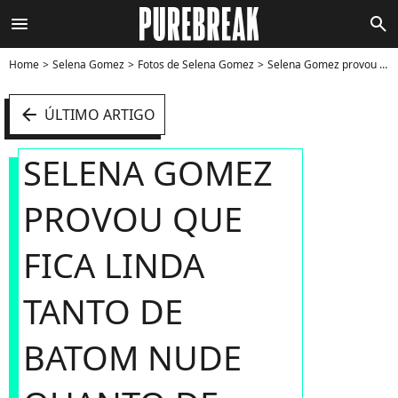
menu
search
Home
Selena Gomez
Fotos de Selena Gomez
Selena Gomez provou que fica linda tanto de batom nude quanto de batom colorido! - Foto
arrow_left
ÚLTIMO ARTIGO
SELENA GOMEZ
PROVOU QUE
FICA LINDA
TANTO DE
BATOM NUDE