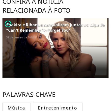
CONFIRA A NOTÍCIA
RELACIONADA À FOTO
player2
Shakira e Rihanna sensualizam juntas no clipe de
"Can't Remember To Forget You"
31 de janeiro de 2014
PALAVRAS-CHAVE
Música
Entretenimento