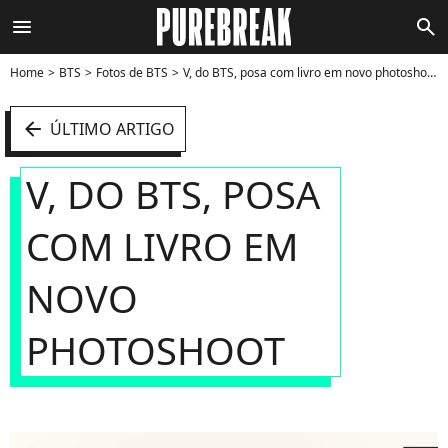
menu
search
Home
BTS
Fotos de BTS
V, do BTS, posa com livro em novo photoshoot - Foto
arrow_left
ÚLTIMO ARTIGO
V, DO BTS, POSA
COM LIVRO EM
NOVO
PHOTOSHOOT