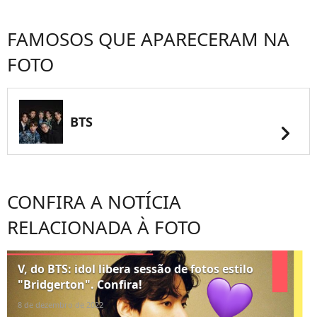
FAMOSOS QUE APARECERAM NA
FOTO
BTS
chevron_right
CONFIRA A NOTÍCIA
RELACIONADA À FOTO
V, do BTS: idol libera sessão de fotos estilo
"Bridgerton". Confira!
8 de dezembro de 2022