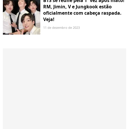
BTS se reúne pela 1ª vez após hiato!
RM, Jimin, V e Jungkook estão
oficialmente com cabeça raspada.
Veja!
11 de dezembro de 2023