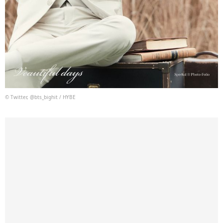
© Twitter, @bts_bighit / HYBE