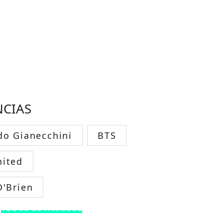
NCIAS
do Gianecchini
BTS
ited
O'Brien
TODOS OS FAMOSOS