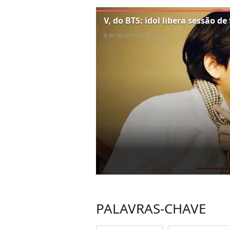
V, do BTS: idol libera sessão de
8 de dezembro de 2022
PALAVRAS-CHAVE