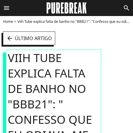
menu
search
Home
Viih Tube explica falta de banho no "BBB21": "Confesso que eu odiava, me sentia constrangida, tinha vergonha de me lavar direito com a câmera" - Foto
arrow_left
ÚLTIMO ARTIGO
VIIH TUBE
EXPLICA FALTA
DE BANHO NO
"BBB21": "
CONFESSO QUE