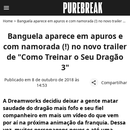
menu
Home
Banguela aparece em apuros e com namorada (!) no novo trailer de "Como Treinar o Seu Dragão 3"
Banguela aparece em apuros e
com namorada (!) no novo trailer
de "Como Treinar o Seu Dragão
3"
Publicado em 8 de outubro de 2018 às
Compartilhar
share
14:53
A Dreamworks decidiu deixar a gente matar
saudade do dragão mais fofo e seu fiel
companheiro em mais um vídeo do que vem
por aí na próxima animação da franquia. Dessa
vez, muitos personagens novos e até uma