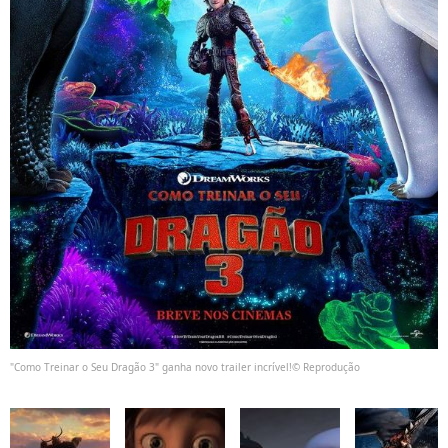
"Como Treinar o Seu Dragão 3" ganha novo trailer incrível!© Reprodução