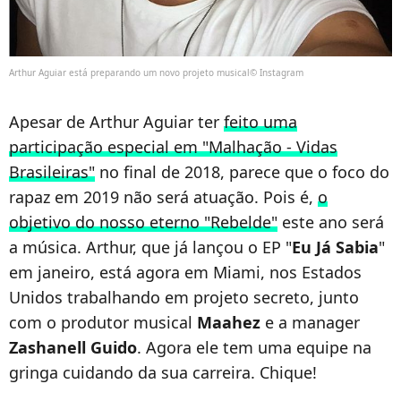
Arthur Aguiar está preparando um novo projeto musical© Instagram
Apesar de Arthur Aguiar ter
feito uma
participação especial em "Malhação - Vidas
Brasileiras"
no final de 2018, parece que o foco do
rapaz em 2019 não será atuação. Pois é,
o
objetivo do nosso eterno "Rebelde"
este ano será
a música. Arthur, que já lançou o EP "
Eu Já Sabia
"
em janeiro, está agora em Miami, nos Estados
Unidos trabalhando em projeto secreto, junto
com o produtor musical
Maahez
e a manager
Zashanell Guido
. Agora ele tem uma equipe na
gringa cuidando da sua carreira. Chique!