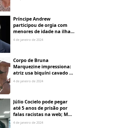
Príncipe Andrew
participou de orgia com
menores de idade na ilha
de Jeffrey Epstein, chefe de
4 de janeiro de 2024
rede de tráfico sexual
Corpo de Bruna
Marquezine impressiona:
atriz usa biquíni cavado e
body chain ao chegar em
4 de janeiro de 2024
Noronha
Júlio Cocielo pode pegar
até 5 anos de prisão por
falas racistas na web; MPF
identificou 9 posts com
4 de janeiro de 2024
preconceito racial