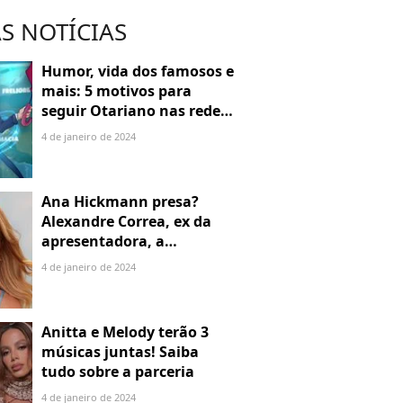
S NOTÍCIAS
Humor, vida dos famosos e
mais: 5 motivos para
seguir Otariano nas redes
sociais
4 de janeiro de 2024
Ana Hickmann presa?
Alexandre Correa, ex da
apresentadora, a
denuncia por alienação
4 de janeiro de 2024
parental
Anitta e Melody terão 3
músicas juntas! Saiba
tudo sobre a parceria
4 de janeiro de 2024