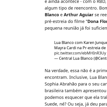
e ainda acontece - com o RBD,
algum tipo de reencontro. Bom
Blanco
e
Arthur Aguiar
se ree
pré-estreia do filme "
Dona Flo
pequena reunião já foi suficien
Lua Blanco com Karen Junquei
Mayra Cardi na Pr-estreia de
pic.twitter.com/ebMHInR3Uy
— Central Lua Blanco (@Cen
Na verdade, essa não é a prime
encontram. Inclusive, Lua Bla
Sophia Abrahão para o seu ca
brasileira também apresentou
podemos esquecer que ela tr
Suede, né? Ou seja, já deu pa