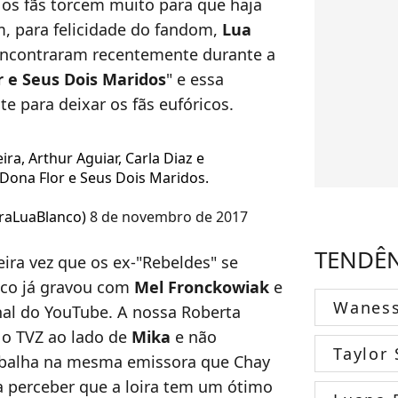
 os fãs torcem muito para que haja
, para felicidade do fandom,
Lua
ncontraram recentemente durante a
r e Seus Dois Maridos
" e essa
te para deixar os fãs eufóricos.
ra, Arthur Aguiar, Carla Diaz e
 Dona Flor e Seus Dois Maridos.
traLuaBlanco)
8 de novembro de 2017
TENDÊ
ira vez que os ex-"Rebeldes" se
nco já gravou com
Mel Fronckowiak
e
Wanes
nal do YouTube. A nossa Roberta
 o TVZ ao lado de
Mika
e não
Taylor 
abalha na mesma emissora que Chay
ra perceber que a loira tem um ótimo