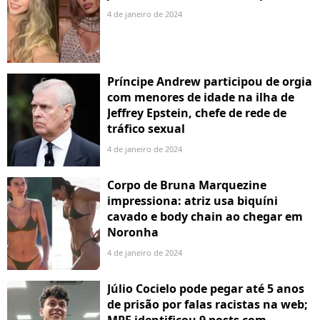
4 de janeiro de 2024
Príncipe Andrew participou de orgia
com menores de idade na ilha de
Jeffrey Epstein, chefe de rede de
tráfico sexual
4 de janeiro de 2024
Corpo de Bruna Marquezine
impressiona: atriz usa biquíni
cavado e body chain ao chegar em
Noronha
4 de janeiro de 2024
Júlio Cocielo pode pegar até 5 anos
de prisão por falas racistas na web;
MPF identificou 9 posts com