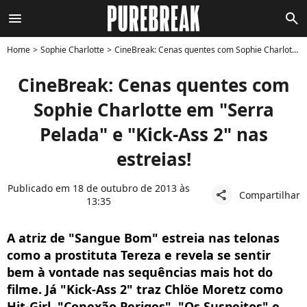
menu
search
Home
Sophie Charlotte
CineBreak: Cenas quentes com Sophie Charlotte em "Serra Pelada" e "Kick-Ass 2" nas estreias!
CineBreak: Cenas quentes com
Sophie Charlotte em "Serra
Pelada" e "Kick-Ass 2" nas
estreias!
Publicado em 18 de outubro de 2013 às
Compartilhar
share
13:35
A atriz de "Sangue Bom" estreia nas telonas
como a prostituta Tereza e revela se sentir
bem à vontade nas sequências mais hot do
filme. Já "Kick-Ass 2" traz Chlöe Moretz como
Hit-Girl. "Conexão Perigos", "Os Suspeitos" e