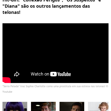
"Diana" são os outros lançamentos das
telonas!
"Serra Pelada" traz Sophie Charlotte como uma prostituta em sua estreia nas telonas! ©
Youtube