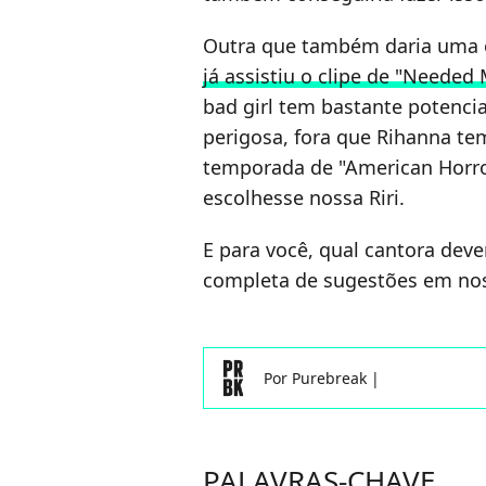
Outra que também daria uma 
já assistiu o clipe de "Needed
bad girl tem bastante potenci
perigosa, fora que Rihanna tem
temporada de "American Horro
escolhesse nossa Riri.
E para você, qual cantora dever
completa de sugestões em nos
Por
Purebreak
|
PALAVRAS-CHAVE