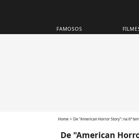
FAMOSOS
FILME
Home
De "American Horror Story": na 6ª te
De "American Horro