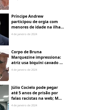
Príncipe Andrew
participou de orgia com
menores de idade na ilha
de Jeffrey Epstein, chefe de
4 de janeiro de 2024
rede de tráfico sexual
Corpo de Bruna
Marquezine impressiona:
atriz usa biquíni cavado e
body chain ao chegar em
4 de janeiro de 2024
Noronha
Júlio Cocielo pode pegar
até 5 anos de prisão por
falas racistas na web; MPF
identificou 9 posts com
4 de janeiro de 2024
preconceito racial