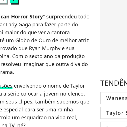
can Horror Story
" surpreendeu todo
 Lady Gaga para fazer parte do
oi maior do que ver a cantora
até um Globo de Ouro de melhor atriz
 provado que Ryan Murphy e sua
olha. Com o sexto ano da produção
resolveu imaginar que outra diva do
grama.
TENDÊ
usões
envolvendo o nome de Taylor
a a série colocar a jovem no elenco.
Wanes
em seus clipes, também sabemos que
e especial para ser uma rainha
Taylor 
rola um esquadrão na vida real,
 na TV, né?