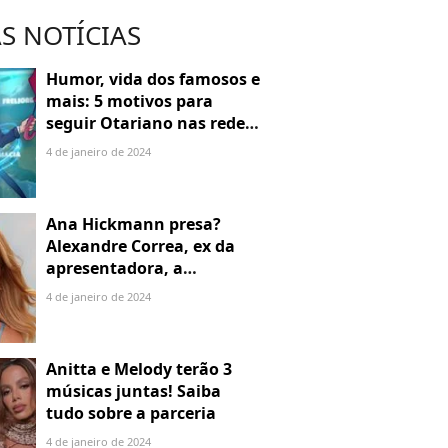
S NOTÍCIAS
Humor, vida dos famosos e
mais: 5 motivos para
seguir Otariano nas redes
sociais
4 de janeiro de 2024
Ana Hickmann presa?
Alexandre Correa, ex da
apresentadora, a
denuncia por alienação
4 de janeiro de 2024
parental
Anitta e Melody terão 3
músicas juntas! Saiba
tudo sobre a parceria
4 de janeiro de 2024