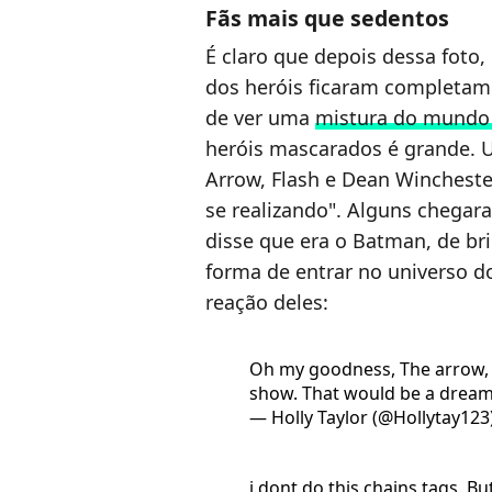
Fãs mais que sedentos
É claro que depois dessa foto,
dos heróis ficaram completam
de ver uma
mistura do mundo 
heróis mascarados é grande. U
Arrow, Flash e Dean Wincheste
se realizando". Alguns chegar
disse que era o Batman, de br
forma de entrar no universo do
reação deles:
Oh my goodness, The arrow, 
show. That would be a dream
— Holly Taylor (@Hollytay123
i dont do this chains tags. Bu