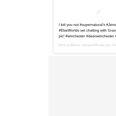
I kid you not #supernatural's #Jen
#ElseWorlds set chatting with Gran
pic! #winchester #deanwinchester 
Uma publicao compartilhada por
S