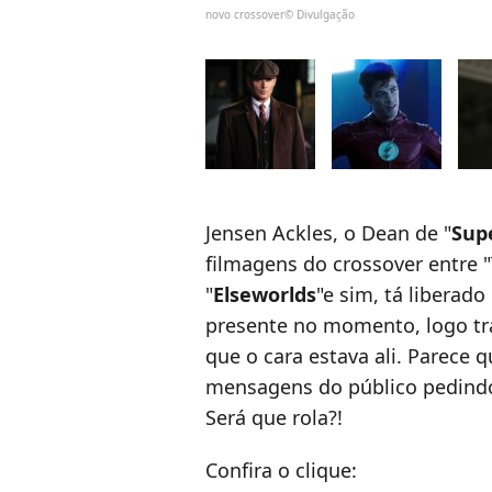
novo crossover© Divulgação
Jensen Ackles, o Dean de "
Sup
filmagens do crossover entre "T
"
Elseworlds
"e sim, tá liberado
presente no momento, logo tra
que o cara estava ali. Parece 
mensagens do público pedindo
Será que rola?!
Confira o clique: