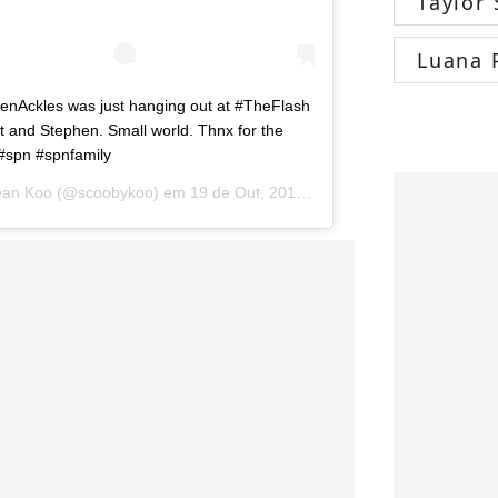
Taylor 
Luana 
senAckles was just hanging out at #TheFlash
t and Stephen. Small world. Thnx for the
#spn #spnfamily
ean Koo
(@scoobykoo) em
19 de Out, 2018 s 12:44 PDT