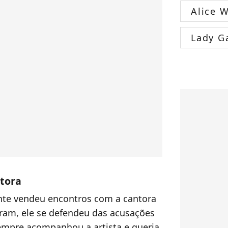
Alice 
Lady G
ntora
nte vendeu encontros com a cantora
gram, ele se defendeu das acusações
sempre acompanhou a artista e queria