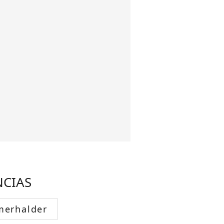
NCIAS
merhalder