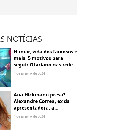
S NOTÍCIAS
Humor, vida dos famosos e
mais: 5 motivos para
seguir Otariano nas redes
sociais
4 de janeiro de 2024
Ana Hickmann presa?
Alexandre Correa, ex da
apresentadora, a
denuncia por alienação
4 de janeiro de 2024
parental