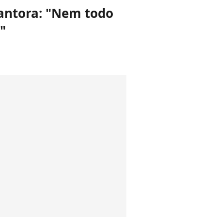
cantora: "Nem todo
"