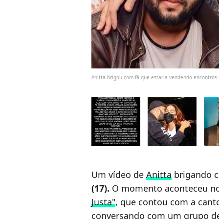
Anitta brigou com fã que estaria vendendo encontro
Um vídeo de
Anitta
brigando co
(17).
O momento aconteceu n
Justa"
, que contou com a cant
conversando com um grupo de 