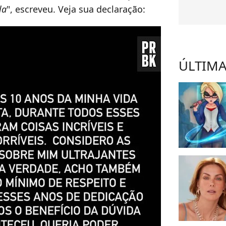
la
", escreveu. Veja sua declaração:
ÚLTIMA