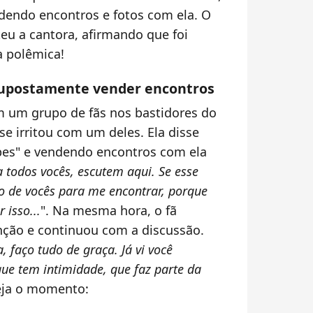
dendo encontros e fotos com ela. O
eu a cantora, afirmando que foi
a polêmica!
 supostamente vender encontros
m um grupo de fãs nos bastidores do
e irritou com um deles. Ela disse
pes" e vendendo encontros com ela
a todos vocês, escutem aqui. Se esse
o de vocês para me encontrar, porque
 isso...
". Na mesma hora, o fã
nção e continuou com a discussão.
 faço tudo de graça. Já vi você
e tem intimidade, que faz parte da
Veja o momento: