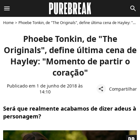
menu
search
Home
Phoebe Tonkin, de "The Originals", define última cena de Hayley: "Momento de partir o coração"
Phoebe Tonkin, de "The
Originals", define última cena de
Hayley: "Momento de partir o
coração"
Publicado em 1 de junho de 2018 às
Compartilhar
share
14:10
Será que realmente acabamos de dizer adeus à
personagem?