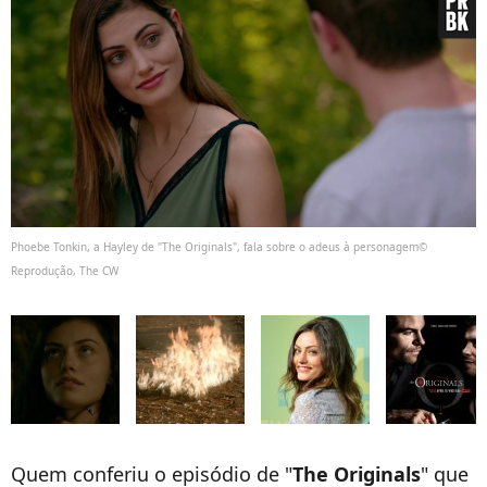
Phoebe Tonkin, a Hayley de "The Originals", fala sobre o adeus à personagem©
Reprodução, The CW
Quem conferiu o episódio de "
The Originals
" que