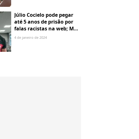
Júlio Cocielo pode pegar
até 5 anos de prisão por
falas racistas na web; MPF
identificou 9 posts com
4 de janeiro de 2024
preconceito racial