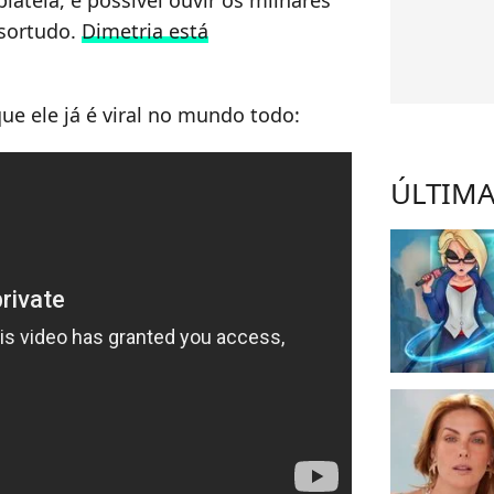
latéia, é possível ouvir os milhares
 sortudo.
Dimetria está
ue ele já é viral no mundo todo:
ÚLTIMA