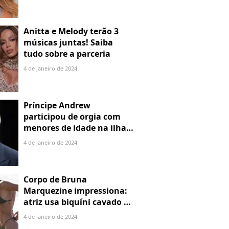
parental
Anitta e Melody terão 3
músicas juntas! Saiba
tudo sobre a parceria
4 de janeiro de 2024
Príncipe Andrew
participou de orgia com
menores de idade na ilha
de Jeffrey Epstein, chefe de
4 de janeiro de 2024
rede de tráfico sexual
Corpo de Bruna
Marquezine impressiona:
atriz usa biquíni cavado e
body chain ao chegar em
4 de janeiro de 2024
Noronha