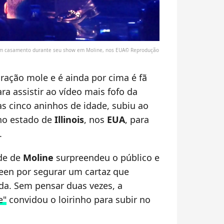
 em casamento durante seu show em Moline, nos EUA© Reprodução
ração mole e é ainda por cima é fã
ara assistir ao vídeo mais fofo da
as cinco aninhos de idade, subiu ao
no estado de
Illinois
, nos
EUA
, para
.
de de
Moline
surpreendeu o público e
een por segurar um cartaz que
ada. Sem pensar duas vezes, a
e"
convidou o loirinho para subir no