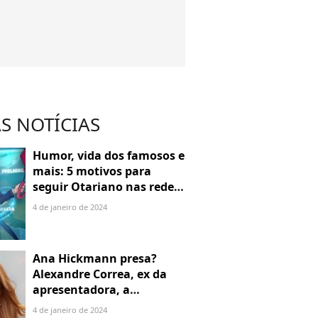
S NOTÍCIAS
Humor, vida dos famosos e
mais: 5 motivos para
seguir Otariano nas redes
sociais
4 de janeiro de 2024
Ana Hickmann presa?
Alexandre Correa, ex da
apresentadora, a
denuncia por alienação
4 de janeiro de 2024