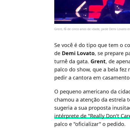
Grent, fã de cinco anos de idade, pede Demi Lovato
Se você é do tipo que tem o co
de
Demi Lovato
, se prepare p
turnê da gata.
Grent
, de apen
palco do show, que a bela fez 
pedir a cantora em casamento
O pequeno americano da cida
chamou a atenção da estrela t
sugeria a sua proposta inusit
intérprete de "Really Don't Car
palco e "oficializar" o pedido.