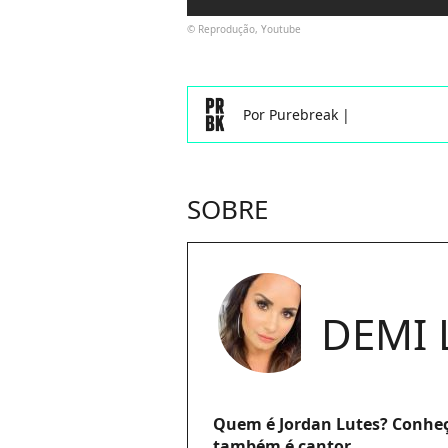
© Reprodução, Youtube
Por
Purebreak
|
SOBRE
DEMI 
Quem é Jordan Lutes? Conheç
também é cantor