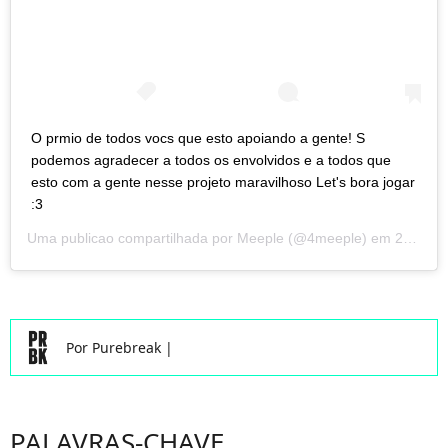
O prmio de todos vocs que esto apoiando a gente! S
podemos agradecer a todos os envolvidos e a todos que
esto com a gente nesse projeto maravilhoso Let's bora jogar
:3
Uma publicao compartilhada por
Meeple
(@4meeple) em
28 de Fev, 2020 s 10:21 PST
Por
Purebreak
|
PALAVRAS-CHAVE