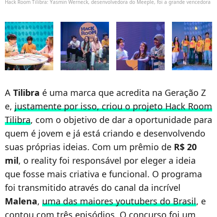
Hack Room Tilibra: Yasmin Werneck, desenvolvedora do Meeple, foi a grande vencedora
A
Tilibra
é uma marca que acredita na Geração Z
e,
justamente por isso, criou o projeto Hack Room
Tilibra
, com o objetivo de dar a oportunidade para
quem é jovem e já está criando e desenvolvendo
suas próprias ideias. Com um prêmio de
R$ 20
mil
, o reality foi responsável por eleger a ideia
que fosse mais criativa e funcional. O programa
foi transmitido através do canal da incrível
Malena
,
uma das maiores youtubers do Brasil
, e
contou com três episódios. O concurso foi um