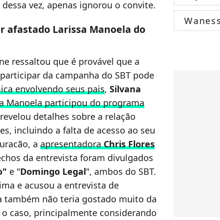
dessa vez, apenas ignorou o convite.
Wanes
r afastado Larissa Manoela do
ine ressaltou que é provável que a
 participar da campanha do SBT pode
ica envolvendo seus pais
,
Silvana
sa Manoela participou do programa
 revelou detalhes sobre a relação
s, incluindo a falta de acesso ao seu
furacão, a
apresentadora
Chris Flores
rechos da entrevista foram divulgados
o"
e "
Domingo Legal
", ambos do SBT.
ima e acusou a entrevista de
la também não teria gostado muito da
 o caso, principalmente considerando