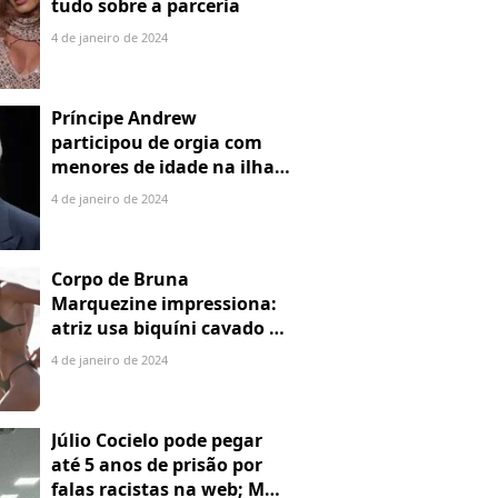
tudo sobre a parceria
4 de janeiro de 2024
Príncipe Andrew
participou de orgia com
menores de idade na ilha
de Jeffrey Epstein, chefe de
4 de janeiro de 2024
rede de tráfico sexual
Corpo de Bruna
Marquezine impressiona:
atriz usa biquíni cavado e
body chain ao chegar em
4 de janeiro de 2024
Noronha
Júlio Cocielo pode pegar
até 5 anos de prisão por
falas racistas na web; MPF