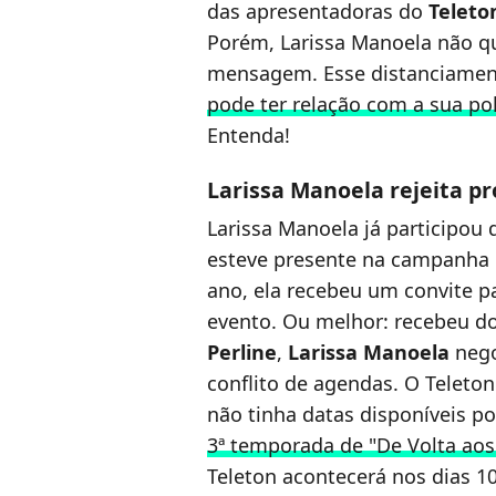
das apresentadoras do
Teleto
Porém, Larissa Manoela não q
mensagem. Esse distanciamento
pode ter relação com a sua p
Entenda!
Larissa Manoela rejeita p
Larissa Manoela já participou d
esteve presente na campanha e
ano, ela recebeu um convite pa
evento. Ou melhor: recebeu d
Perline
,
Larissa Manoela
nego
conflito de agendas. O Teleton
não tinha datas disponíveis p
3ª temporada de "De Volta aos
Teleton acontecerá nos dias 1