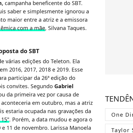
n,
campanha beneficente do SBT.
uis saber e simplesmente ignorou a
 maior entre a atriz e a emissora
olêmica com a mãe
, Silvana Taques.
roposta do SBT
e várias edições do Teleton. Ela
m 2016, 2017, 2018 e 2019. Esse
ra participar da 26ª edição do
ois convites. Segundo
Gabriel
u da primeira vez por causa de
TENDÊ
 aconteceria em outubro, mas a atriz
ois estaria ocupada nas gravações da
One Di
 15"
. Porém, a data mudou e agora o
0 e 11 de novembro. Larissa Manoela
Taylor 