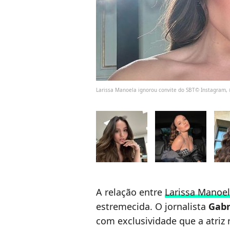
Larissa Manoela ignorou convite do SBT© Instagram,
A relação entre
Larissa Manoe
estremecida. O jornalista
Gabr
com exclusividade que a atriz