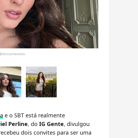
 @larissamanoela
la
e o SBT está realmente
iel Perline
, do
IG Gente
, divulgou
 recebeu dois convites para ser uma