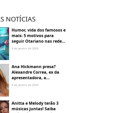
S NOTÍCIAS
Humor, vida dos famosos e
mais: 5 motivos para
seguir Otariano nas redes
sociais
4 de janeiro de 2024
Ana Hickmann presa?
Alexandre Correa, ex da
apresentadora, a
denuncia por alienação
4 de janeiro de 2024
parental
Anitta e Melody terão 3
músicas juntas! Saiba