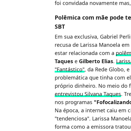
foi convidada novamente mas, 
Polêmica com mãe pode te
SBT
Em sua exclusiva, Gabriel Perl
recusa de Larissa Manoela em
estar relacionada com a
polêm
Taques
e
Gilberto Elias
.
Laris
"Fantástico"
, da Rede Globo, e
problemática que tinha com ele
próprio dinheiro. No meio do 
entrevistou Silvana Taques
. T
nos programas
"Fofocalizand
Na época, a internet caiu em c
"tendenciosa". Larissa Manoe
forma como a emissora tratou