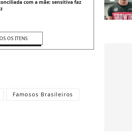
conciliada com a mãe: sensitiva faz
iz
OS OS ITENS
Famosos Brasileiros