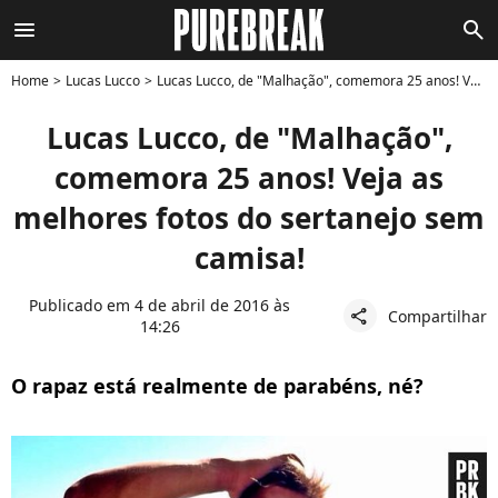
menu
search
Home
Lucas Lucco
Lucas Lucco, de "Malhação", comemora 25 anos! Veja as melhores fotos do sertanejo sem camisa!
Lucas Lucco, de "Malhação",
comemora 25 anos! Veja as
melhores fotos do sertanejo sem
camisa!
Publicado em 4 de abril de 2016 às
Compartilhar
share
14:26
O rapaz está realmente de parabéns, né?